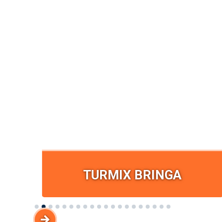
GA
TURMIX BRINGA
nyi
Készíts egészséges smoothiet a saját
Slide 2 of 20.
tekeréseddel! Mókás és ízletes élmény