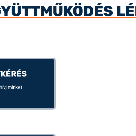
GYÜTTMŰKÖDÉS LÉ
TKÉRÉS
hívj minket