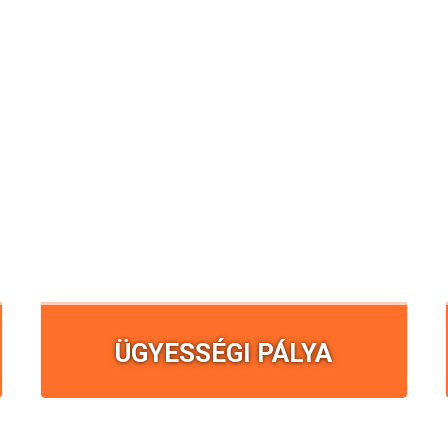
ÜGYESSÉGI PÁLYA
Játékos bringás akadálypálya, ahol a
legkisebbek is próbára tehetik ügyességüket.