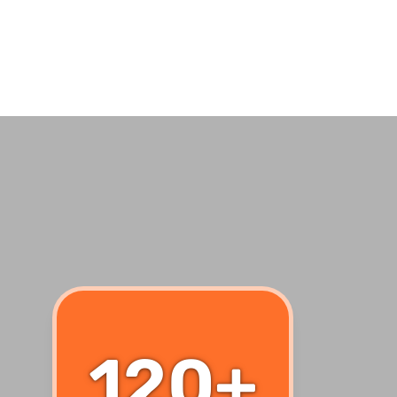
BŐVEBBEN
120+