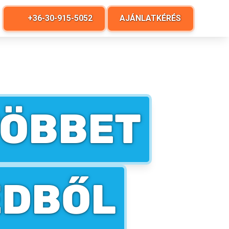
+36-30-915-5052
AJÁNLATKÉRÉS
TÖBBET
EDBŐL