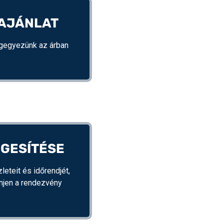
RAJÁNLAT
gegyezünk az árban
GESÍTÉSE
leteit és időrendjét,
njen a rendezvény