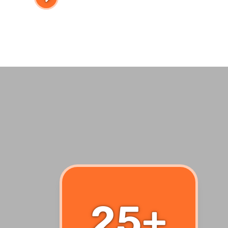
egyben.
BŐVEBBEN
25+