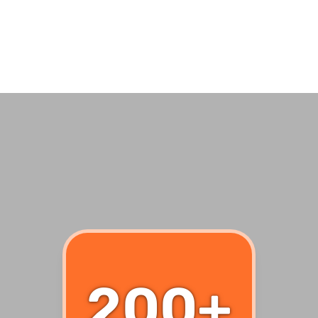
BŐVEBBEN
200+